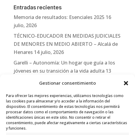
Entradas recientes
Memoria de resultados: Esenciales 2025
16
julio, 2026
TÉCNICO-EDUCADOR EN MEDIDAS JUDICIALES
DE MENORES EN MEDIO ABIERTO – Alcalá de
Henares
14 julio, 2026
Garelli – Autonomía: Un hogar que guía a los
jóvenes en su transición a la vida adulta
13
julio, 2026
Gestionar consentimiento
Travesías
10 julio, 2026
Para ofrecer las mejores experiencias, utilizamos tecnologías como
Garelli-Refugio: Acciones de empleo en el
las cookies para almacenar y/o acceder a la información del
dispositivo. El consentimiento de estas tecnologías nos permitirá
marco del Sistema de Acogida de Protección
procesar datos como el comportamiento de navegación o las
Internacional
10 julio, 2026
identificaciones únicas en este sitio. No consentir o retirar el
consentimiento, puede afectar negativamente a ciertas características
y funciones.