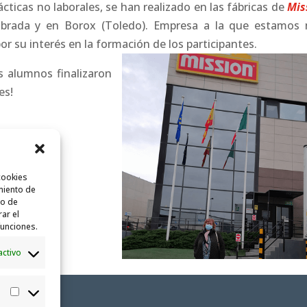
prácticas no laborales, se han realizado en las fábricas de
Mis
labrada y en Borox (Toledo). Empresa a la que estamos
r su interés en la formación de los participantes.
s alumnos finalizaron
es!
cookies
miento de
to de
rar el
funciones.
activo
Estadísticas