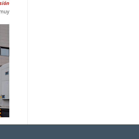
sión
 muy