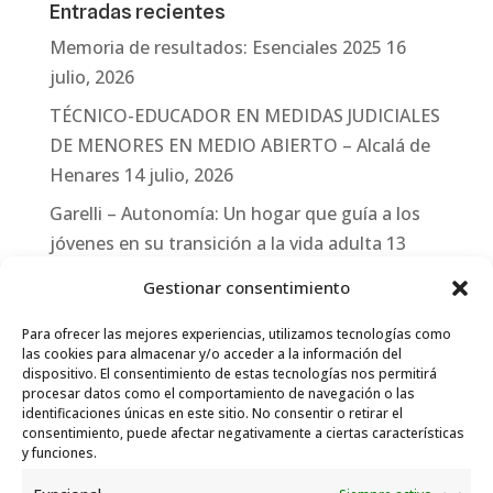
Entradas recientes
Memoria de resultados: Esenciales 2025
16
julio, 2026
TÉCNICO-EDUCADOR EN MEDIDAS JUDICIALES
DE MENORES EN MEDIO ABIERTO – Alcalá de
Henares
14 julio, 2026
Garelli – Autonomía: Un hogar que guía a los
jóvenes en su transición a la vida adulta
13
julio, 2026
Gestionar consentimiento
Travesías
10 julio, 2026
Para ofrecer las mejores experiencias, utilizamos tecnologías como
Garelli-Refugio: Acciones de empleo en el
las cookies para almacenar y/o acceder a la información del
dispositivo. El consentimiento de estas tecnologías nos permitirá
marco del Sistema de Acogida de Protección
procesar datos como el comportamiento de navegación o las
Internacional
10 julio, 2026
identificaciones únicas en este sitio. No consentir o retirar el
consentimiento, puede afectar negativamente a ciertas características
y funciones.