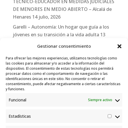
TÉCNICO-EDUCADOR EN MEDIDAS JUDICIALES
DE MENORES EN MEDIO ABIERTO – Alcalá de
Henares
14 julio, 2026
Garelli – Autonomía: Un hogar que guía a los
jóvenes en su transición a la vida adulta
13
julio, 2026
Gestionar consentimiento
Travesías
10 julio, 2026
Para ofrecer las mejores experiencias, utilizamos tecnologías como
Garelli-Refugio: Acciones de empleo en el
las cookies para almacenar y/o acceder a la información del
dispositivo. El consentimiento de estas tecnologías nos permitirá
marco del Sistema de Acogida de Protección
procesar datos como el comportamiento de navegación o las
Internacional
10 julio, 2026
identificaciones únicas en este sitio. No consentir o retirar el
consentimiento, puede afectar negativamente a ciertas características
y funciones.
Funcional
Siempre activo
Estadísticas
Estadís