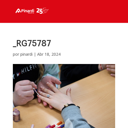
_RG75787
por
pinardi
|
Abr 18, 2024