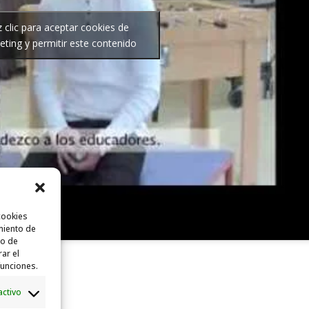
 clic para aceptar cookies de
ting y permitir este contenido
cookies
miento de
to de
rar el
funciones.
activo