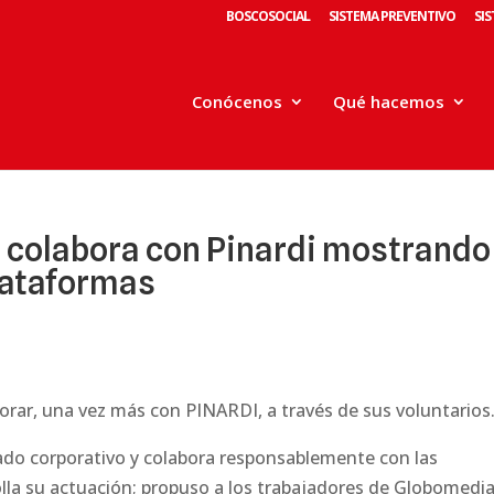
BOSCOSOCIAL
SISTEMA PREVENTIVO
SI
Conócenos
Qué hacemos
colabora con Pinardi mostrando 
plataformas
orar, una vez más con
PINARDI
, a través de sus voluntarios
ado corporativo y colabora responsablemente con las
lla su actuación; propuso a los trabajadores de Globomedia