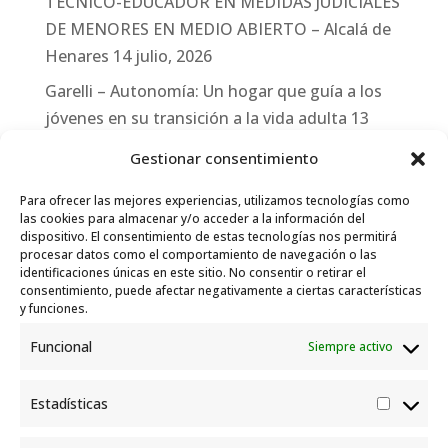
TÉCNICO-EDUCADOR EN MEDIDAS JUDICIALES
DE MENORES EN MEDIO ABIERTO – Alcalá de
Henares
14 julio, 2026
Garelli – Autonomía: Un hogar que guía a los
jóvenes en su transición a la vida adulta
13
julio, 2026
Gestionar consentimiento
Travesías
10 julio, 2026
Para ofrecer las mejores experiencias, utilizamos tecnologías como
Garelli-Refugio: Acciones de empleo en el
las cookies para almacenar y/o acceder a la información del
dispositivo. El consentimiento de estas tecnologías nos permitirá
marco del Sistema de Acogida de Protección
procesar datos como el comportamiento de navegación o las
Internacional
10 julio, 2026
identificaciones únicas en este sitio. No consentir o retirar el
consentimiento, puede afectar negativamente a ciertas características
y funciones.
Funcional
Siempre activo
Estadísticas
Estadís