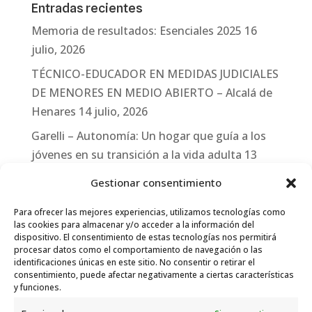
Entradas recientes
Memoria de resultados: Esenciales 2025
16
julio, 2026
TÉCNICO-EDUCADOR EN MEDIDAS JUDICIALES
DE MENORES EN MEDIO ABIERTO – Alcalá de
Henares
14 julio, 2026
Garelli – Autonomía: Un hogar que guía a los
jóvenes en su transición a la vida adulta
13
julio, 2026
Gestionar consentimiento
Travesías
10 julio, 2026
Para ofrecer las mejores experiencias, utilizamos tecnologías como
Garelli-Refugio: Acciones de empleo en el
las cookies para almacenar y/o acceder a la información del
dispositivo. El consentimiento de estas tecnologías nos permitirá
marco del Sistema de Acogida de Protección
procesar datos como el comportamiento de navegación o las
Internacional
10 julio, 2026
identificaciones únicas en este sitio. No consentir o retirar el
consentimiento, puede afectar negativamente a ciertas características
y funciones.