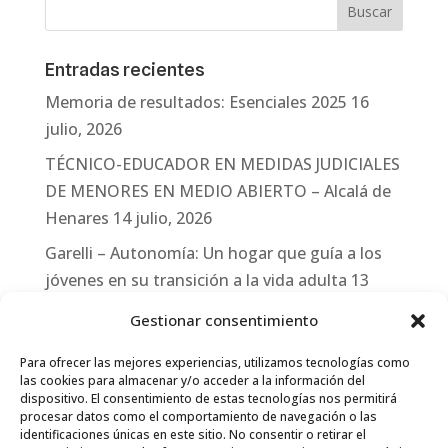
Entradas recientes
Memoria de resultados: Esenciales 2025
16
julio, 2026
TÉCNICO-EDUCADOR EN MEDIDAS JUDICIALES
DE MENORES EN MEDIO ABIERTO – Alcalá de
Henares
14 julio, 2026
Garelli – Autonomía: Un hogar que guía a los
jóvenes en su transición a la vida adulta
13
julio, 2026
Gestionar consentimiento
Travesías
10 julio, 2026
Para ofrecer las mejores experiencias, utilizamos tecnologías como
Garelli-Refugio: Acciones de empleo en el
las cookies para almacenar y/o acceder a la información del
dispositivo. El consentimiento de estas tecnologías nos permitirá
marco del Sistema de Acogida de Protección
procesar datos como el comportamiento de navegación o las
Internacional
10 julio, 2026
identificaciones únicas en este sitio. No consentir o retirar el