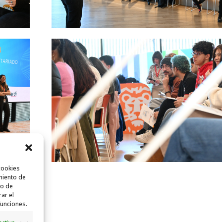
cookies
miento de
to de
rar el
funciones.