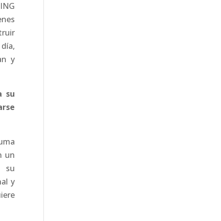
 ING
enes
ruir
día,
an y
a su
rse
suma
n un
 su
al y
iere