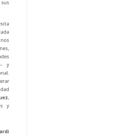
 sus
sita
cada
 nos
nes,
ades
l— y
nal.
erar
idad
uez
,
es y
ardi