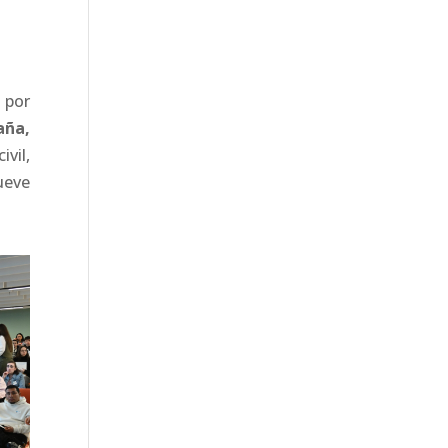
 por
a
ñ
a,
vil,
ueve