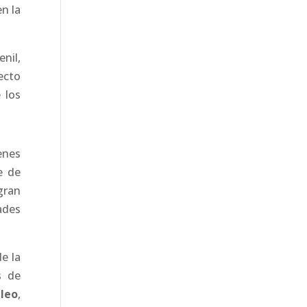
n la
nil,
ecto
 los
enes
e de
gran
ades
e la
s de
leo
,