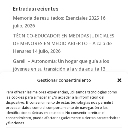
Entradas recientes
Memoria de resultados: Esenciales 2025
16
julio, 2026
TÉCNICO-EDUCADOR EN MEDIDAS JUDICIALES
DE MENORES EN MEDIO ABIERTO – Alcalá de
Henares
14 julio, 2026
Garelli – Autonomía: Un hogar que guía a los
jóvenes en su transición a la vida adulta
13
julio, 2026
Gestionar consentimiento
Travesías
10 julio, 2026
Para ofrecer las mejores experiencias, utilizamos tecnologías como
Garelli-Refugio: Acciones de empleo en el
las cookies para almacenar y/o acceder a la información del
dispositivo. El consentimiento de estas tecnologías nos permitirá
marco del Sistema de Acogida de Protección
procesar datos como el comportamiento de navegación o las
Internacional
10 julio, 2026
identificaciones únicas en este sitio. No consentir o retirar el
consentimiento, puede afectar negativamente a ciertas características
y funciones.