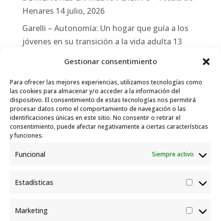
Henares
14 julio, 2026
Garelli – Autonomía: Un hogar que guía a los
jóvenes en su transición a la vida adulta
13
julio, 2026
Gestionar consentimiento
Travesías
10 julio, 2026
Para ofrecer las mejores experiencias, utilizamos tecnologías como
Garelli-Refugio: Acciones de empleo en el
las cookies para almacenar y/o acceder a la información del
dispositivo. El consentimiento de estas tecnologías nos permitirá
marco del Sistema de Acogida de Protección
procesar datos como el comportamiento de navegación o las
Internacional
10 julio, 2026
identificaciones únicas en este sitio. No consentir o retirar el
consentimiento, puede afectar negativamente a ciertas características
y funciones.
Funcional
Siempre activo
Estadísticas
Estadís
Marketing
Market