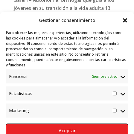
Garelli – Autonomía: Un hogar que guía a los
jóvenes en su transición a la vida adulta
13
julio, 2026
Gestionar consentimiento
Travesías
10 julio, 2026
Para ofrecer las mejores experiencias, utilizamos tecnologías como
Garelli-Refugio: Acciones de empleo en el
las cookies para almacenar y/o acceder a la información del
dispositivo. El consentimiento de estas tecnologías nos permitirá
marco del Sistema de Acogida de Protección
procesar datos como el comportamiento de navegación o las
Internacional
10 julio, 2026
identificaciones únicas en este sitio. No consentir o retirar el
consentimiento, puede afectar negativamente a ciertas características
y funciones.
Funcional
Siempre activo
Estadísticas
Estadís
Marketing
Market
Aceptar