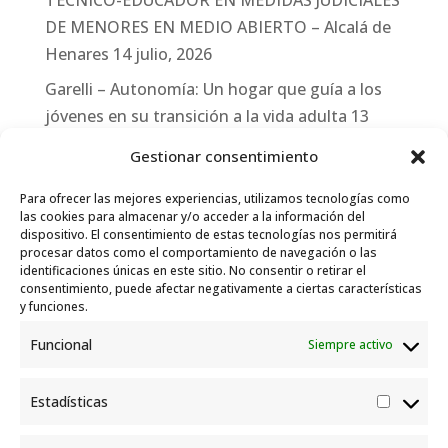
TÉCNICO-EDUCADOR EN MEDIDAS JUDICIALES
DE MENORES EN MEDIO ABIERTO – Alcalá de
Henares
14 julio, 2026
Garelli – Autonomía: Un hogar que guía a los
jóvenes en su transición a la vida adulta
13
julio, 2026
Gestionar consentimiento
Travesías
10 julio, 2026
Para ofrecer las mejores experiencias, utilizamos tecnologías como
Garelli-Refugio: Acciones de empleo en el
las cookies para almacenar y/o acceder a la información del
dispositivo. El consentimiento de estas tecnologías nos permitirá
marco del Sistema de Acogida de Protección
procesar datos como el comportamiento de navegación o las
Internacional
10 julio, 2026
identificaciones únicas en este sitio. No consentir o retirar el
consentimiento, puede afectar negativamente a ciertas características
y funciones.
Funcional
Siempre activo
Estadísticas
Estadís