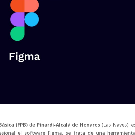
Básica (FPB)
de
Pinardi-Alcalá de Henares
(Las Naves), e
esional el software Figma, se trata de una herramient