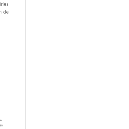
rles
n de