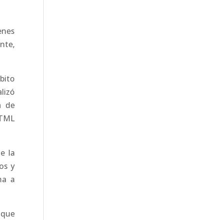
venes
nte,
bito
lizó
a de
HTML
e la
os y
ma a
 que