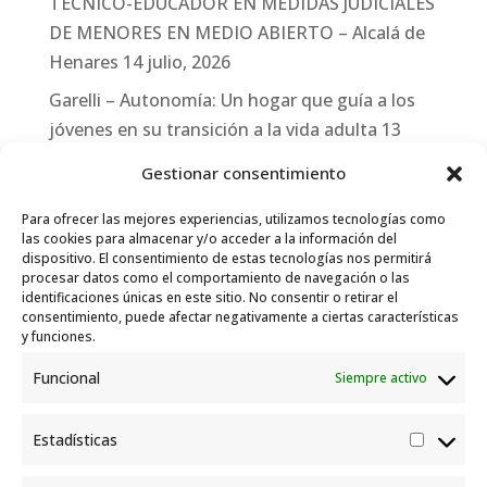
TÉCNICO-EDUCADOR EN MEDIDAS JUDICIALES
DE MENORES EN MEDIO ABIERTO – Alcalá de
Henares
14 julio, 2026
Garelli – Autonomía: Un hogar que guía a los
jóvenes en su transición a la vida adulta
13
julio, 2026
Gestionar consentimiento
Travesías
10 julio, 2026
Para ofrecer las mejores experiencias, utilizamos tecnologías como
Garelli-Refugio: Acciones de empleo en el
las cookies para almacenar y/o acceder a la información del
dispositivo. El consentimiento de estas tecnologías nos permitirá
marco del Sistema de Acogida de Protección
procesar datos como el comportamiento de navegación o las
Internacional
10 julio, 2026
identificaciones únicas en este sitio. No consentir o retirar el
consentimiento, puede afectar negativamente a ciertas características
y funciones.
Funcional
Siempre activo
Estadísticas
Estadís