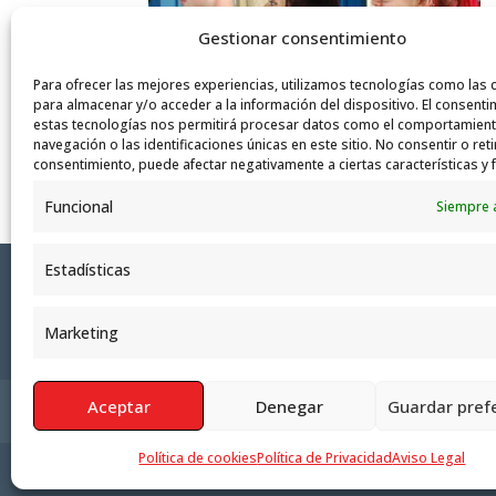
Gestionar consentimiento
Para ofrecer las mejores experiencias, utilizamos tecnologías como las 
para almacenar y/o acceder a la información del dispositivo. El consenti
estas tecnologías nos permitirá procesar datos como el comportamien
navegación o las identificaciones únicas en este sitio. No consentir o reti
consentimiento, puede afectar negativamente a ciertas características y 
Funcional
Siempre 
Estadísticas
Marketing
Aceptar
Denegar
Guardar pref
Política de Privacidad
Aviso Legal
Polít
Política de cookies
Política de Privacidad
Aviso Legal