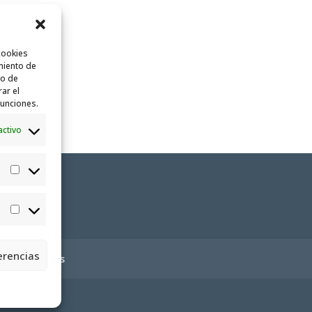
cookies
miento de
to de
rar el
funciones.
activo
Estadísticas
Marketing
erencias
ica de cookies