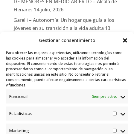
DE MENORES EN MEDIO ABIERTO – Alcalá de
Henares
14 julio, 2026
Garelli – Autonomía: Un hogar que guía a los
jóvenes en su transición a la vida adulta
13
julio, 2026
Gestionar consentimiento
Travesías
10 julio, 2026
Para ofrecer las mejores experiencias, utilizamos tecnologías como
Garelli-Refugio: Acciones de empleo en el
las cookies para almacenar y/o acceder a la información del
dispositivo. El consentimiento de estas tecnologías nos permitirá
marco del Sistema de Acogida de Protección
procesar datos como el comportamiento de navegación o las
Internacional
10 julio, 2026
identificaciones únicas en este sitio. No consentir o retirar el
consentimiento, puede afectar negativamente a ciertas características
y funciones.
Funcional
Siempre activo
Estadísticas
Estadís
Marketing