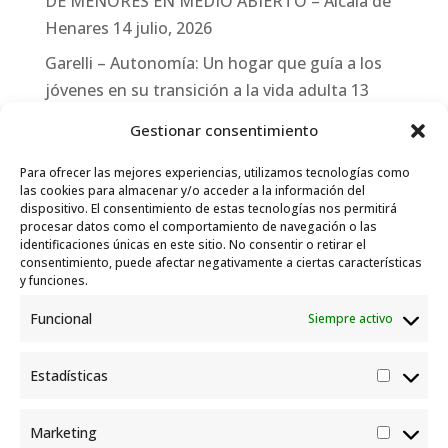
DE MENORES EN MEDIO ABIERTO – Alcalá de
Henares
14 julio, 2026
Garelli – Autonomía: Un hogar que guía a los
jóvenes en su transición a la vida adulta
13
julio, 2026
Gestionar consentimiento
Travesías
10 julio, 2026
Para ofrecer las mejores experiencias, utilizamos tecnologías como
Garelli-Refugio: Acciones de empleo en el
las cookies para almacenar y/o acceder a la información del
dispositivo. El consentimiento de estas tecnologías nos permitirá
marco del Sistema de Acogida de Protección
procesar datos como el comportamiento de navegación o las
Internacional
10 julio, 2026
identificaciones únicas en este sitio. No consentir o retirar el
consentimiento, puede afectar negativamente a ciertas características
y funciones.
Funcional
Siempre activo
Estadísticas
Estadís
Marketing
Market