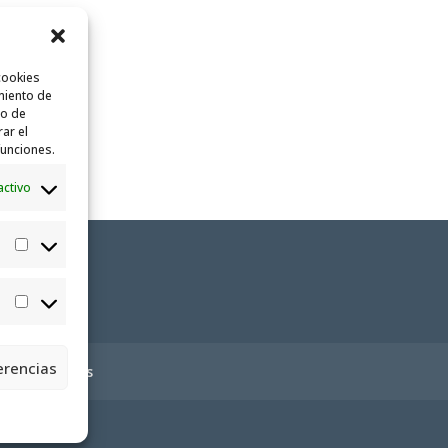
cookies
miento de
to de
rar el
funciones.
activo
Estadísticas
Marketing
erencias
ica de cookies