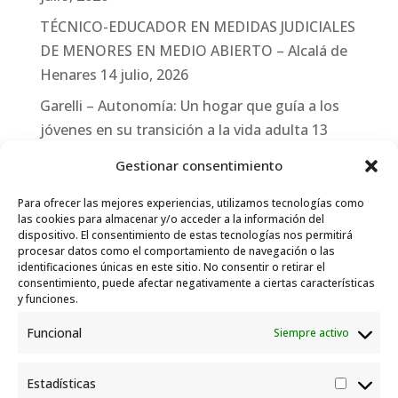
TÉCNICO-EDUCADOR EN MEDIDAS JUDICIALES
DE MENORES EN MEDIO ABIERTO – Alcalá de
Henares
14 julio, 2026
Garelli – Autonomía: Un hogar que guía a los
jóvenes en su transición a la vida adulta
13
julio, 2026
Gestionar consentimiento
Travesías
10 julio, 2026
Para ofrecer las mejores experiencias, utilizamos tecnologías como
Garelli-Refugio: Acciones de empleo en el
las cookies para almacenar y/o acceder a la información del
dispositivo. El consentimiento de estas tecnologías nos permitirá
marco del Sistema de Acogida de Protección
procesar datos como el comportamiento de navegación o las
Internacional
10 julio, 2026
identificaciones únicas en este sitio. No consentir o retirar el
consentimiento, puede afectar negativamente a ciertas características
y funciones.
Funcional
Siempre activo
Estadísticas
Estadís