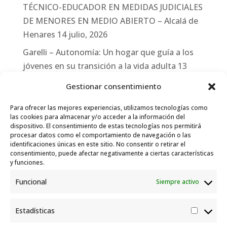
TÉCNICO-EDUCADOR EN MEDIDAS JUDICIALES
DE MENORES EN MEDIO ABIERTO – Alcalá de
Henares
14 julio, 2026
Garelli – Autonomía: Un hogar que guía a los
jóvenes en su transición a la vida adulta
13
julio, 2026
Gestionar consentimiento
Travesías
10 julio, 2026
Para ofrecer las mejores experiencias, utilizamos tecnologías como
Garelli-Refugio: Acciones de empleo en el
las cookies para almacenar y/o acceder a la información del
dispositivo. El consentimiento de estas tecnologías nos permitirá
marco del Sistema de Acogida de Protección
procesar datos como el comportamiento de navegación o las
Internacional
10 julio, 2026
identificaciones únicas en este sitio. No consentir o retirar el
consentimiento, puede afectar negativamente a ciertas características
y funciones.
Funcional
Siempre activo
Estadísticas
Estadís