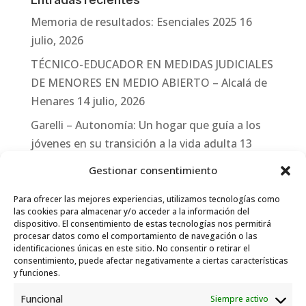
Memoria de resultados: Esenciales 2025
16
julio, 2026
TÉCNICO-EDUCADOR EN MEDIDAS JUDICIALES
DE MENORES EN MEDIO ABIERTO – Alcalá de
Henares
14 julio, 2026
Garelli – Autonomía: Un hogar que guía a los
jóvenes en su transición a la vida adulta
13
julio, 2026
Gestionar consentimiento
Travesías
10 julio, 2026
Para ofrecer las mejores experiencias, utilizamos tecnologías como
Garelli-Refugio: Acciones de empleo en el
las cookies para almacenar y/o acceder a la información del
dispositivo. El consentimiento de estas tecnologías nos permitirá
marco del Sistema de Acogida de Protección
procesar datos como el comportamiento de navegación o las
Internacional
10 julio, 2026
identificaciones únicas en este sitio. No consentir o retirar el
consentimiento, puede afectar negativamente a ciertas características
y funciones.
Funcional
Siempre activo