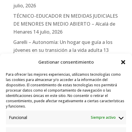
julio, 2026
TÉCNICO-EDUCADOR EN MEDIDAS JUDICIALES
DE MENORES EN MEDIO ABIERTO – Alcalá de
Henares
14 julio, 2026
Garelli – Autonomía: Un hogar que guía a los
jóvenes en su transición a la vida adulta
13
julio, 2026
Gestionar consentimiento
Travesías
10 julio, 2026
Para ofrecer las mejores experiencias, utilizamos tecnologías como
Garelli-Refugio: Acciones de empleo en el
las cookies para almacenar y/o acceder a la información del
dispositivo. El consentimiento de estas tecnologías nos permitirá
marco del Sistema de Acogida de Protección
procesar datos como el comportamiento de navegación o las
Internacional
10 julio, 2026
identificaciones únicas en este sitio. No consentir o retirar el
consentimiento, puede afectar negativamente a ciertas características
y funciones.
Funcional
Siempre activo