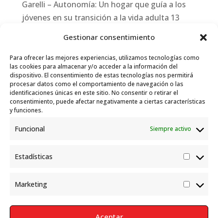
Garelli – Autonomía: Un hogar que guía a los
jóvenes en su transición a la vida adulta
13
julio, 2026
Gestionar consentimiento
Travesías
10 julio, 2026
Para ofrecer las mejores experiencias, utilizamos tecnologías como
Garelli-Refugio: Acciones de empleo en el
las cookies para almacenar y/o acceder a la información del
dispositivo. El consentimiento de estas tecnologías nos permitirá
marco del Sistema de Acogida de Protección
procesar datos como el comportamiento de navegación o las
Internacional
10 julio, 2026
identificaciones únicas en este sitio. No consentir o retirar el
consentimiento, puede afectar negativamente a ciertas características
y funciones.
Funcional
Siempre activo
Estadísticas
Estadís
Marketing
Market
Aceptar