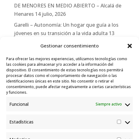
DE MENORES EN MEDIO ABIERTO – Alcalá de
Henares
14 julio, 2026
Garelli – Autonomía: Un hogar que guía a los
jóvenes en su transición a la vida adulta
13
julio, 2026
Gestionar consentimiento
Travesías
10 julio, 2026
Para ofrecer las mejores experiencias, utilizamos tecnologías como
Garelli-Refugio: Acciones de empleo en el
las cookies para almacenar y/o acceder a la información del
dispositivo. El consentimiento de estas tecnologías nos permitirá
marco del Sistema de Acogida de Protección
procesar datos como el comportamiento de navegación o las
Internacional
10 julio, 2026
identificaciones únicas en este sitio. No consentir o retirar el
consentimiento, puede afectar negativamente a ciertas características
y funciones.
Funcional
Siempre activo
Estadísticas
Estadís