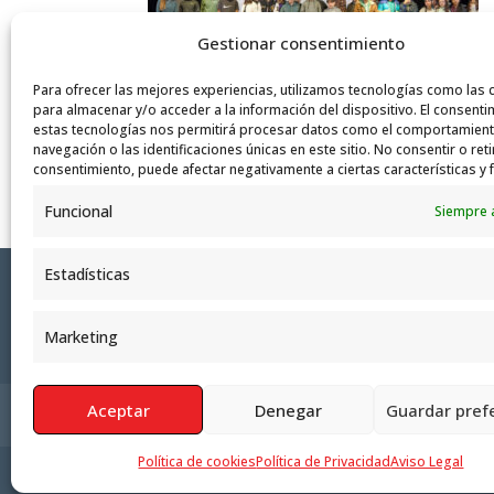
Gestionar consentimiento
Para ofrecer las mejores experiencias, utilizamos tecnologías como las 
para almacenar y/o acceder a la información del dispositivo. El consenti
estas tecnologías nos permitirá procesar datos como el comportamien
Día de Don Bosco
navegación o las identificaciones únicas en este sitio. No consentir o reti
consentimiento, puede afectar negativamente a ciertas características y 
Funcional
Siempre 
Estadísticas
Marketing
Aceptar
Denegar
Guardar pref
Política de Privacidad
Aviso Legal
Polít
Política de cookies
Política de Privacidad
Aviso Legal