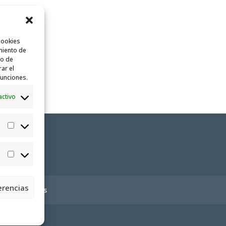
cookies
miento de
to de
rar el
funciones.
activo
Estadísticas
Marketing
erencias
ica de cookies