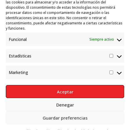
Garelli-Refugio: Acciones de empleo en el
las cookies para almacenar y/o acceder a la información del
dispositivo. El consentimiento de estas tecnologías nos permitirá
marco del Sistema de Acogida de Protección
procesar datos como el comportamiento de navegación o las
Internacional
10 julio, 2026
identificaciones únicas en este sitio. No consentir o retirar el
consentimiento, puede afectar negativamente a ciertas características
y funciones.
Funcional
Siempre activo
Estadísticas
Estadís
Marketing
Market
Aceptar
Denegar
Política de Privacidad
Aviso Legal
Política de cookies
Guardar preferencias