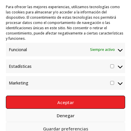
Travesías
10 julio, 2026
Para ofrecer las mejores experiencias, utilizamos tecnologías como
Garelli-Refugio: Acciones de empleo en el
las cookies para almacenar y/o acceder a la información del
dispositivo. El consentimiento de estas tecnologías nos permitirá
marco del Sistema de Acogida de Protección
procesar datos como el comportamiento de navegación o las
Internacional
10 julio, 2026
identificaciones únicas en este sitio. No consentir o retirar el
consentimiento, puede afectar negativamente a ciertas características
y funciones.
Funcional
Siempre activo
Estadísticas
Estadís
Marketing
Market
Aceptar
Denegar
Política de Privacidad
Aviso Legal
Política de cookies
Guardar preferencias