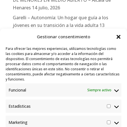
DE MENORES EN MEDIO ABIERTO – Alcalá de
Henares
14 julio, 2026
Garelli – Autonomía: Un hogar que guía a los
jóvenes en su transición a la vida adulta
13
julio, 2026
Gestionar consentimiento
Travesías
10 julio, 2026
Para ofrecer las mejores experiencias, utilizamos tecnologías como
Garelli-Refugio: Acciones de empleo en el
las cookies para almacenar y/o acceder a la información del
dispositivo. El consentimiento de estas tecnologías nos permitirá
marco del Sistema de Acogida de Protección
procesar datos como el comportamiento de navegación o las
Internacional
10 julio, 2026
identificaciones únicas en este sitio. No consentir o retirar el
consentimiento, puede afectar negativamente a ciertas características
y funciones.
Funcional
Siempre activo
Estadísticas
Estadís
Marketing
Market