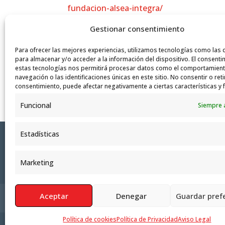
fundacion-alsea-integra/
Gestionar consentimiento
Agradecer a Sta
Para ofrecer las mejores experiencias, utilizamos tecnologías como las 
Continuamos acompañando a l
para almacenar y/o acceder a la información del dispositivo. El consenti
estas tecnologías nos permitirá procesar datos como el comportamien
navegación o las identificaciones únicas en este sitio. No consentir o reti
consentimiento, puede afectar negativamente a ciertas características y 
Funcional
Siempre 
Estadísticas
Marketing
Aceptar
Denegar
Guardar pref
Política de Privacidad
Aviso Legal
Polít
Política de cookies
Política de Privacidad
Aviso Legal