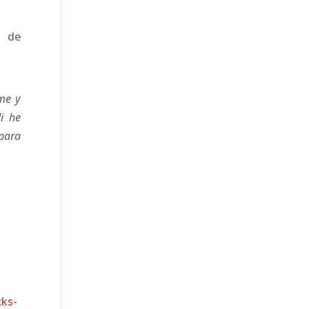
o de
me y
i he
para
cks-