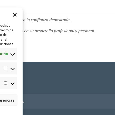
rbucks y Alsea la confianza depositada.
cookies
os jóvenes en su desarrollo profesional y personal.
miento de
to de
rar el
funciones.
activo
Estadísticas
Marketing
erencias
ica de cookies