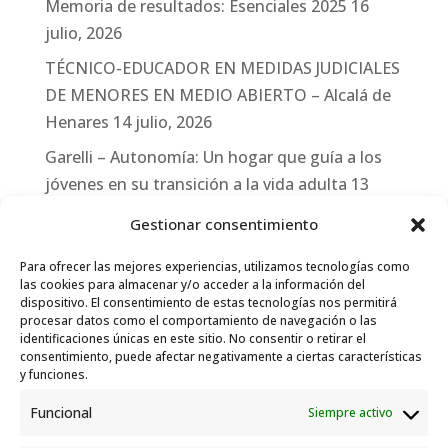
Memoria de resultados: Esenciales 2025
16
julio, 2026
TÉCNICO-EDUCADOR EN MEDIDAS JUDICIALES
DE MENORES EN MEDIO ABIERTO – Alcalá de
Henares
14 julio, 2026
Garelli – Autonomía: Un hogar que guía a los
jóvenes en su transición a la vida adulta
13
julio, 2026
Gestionar consentimiento
Travesías
10 julio, 2026
Para ofrecer las mejores experiencias, utilizamos tecnologías como
Garelli-Refugio: Acciones de empleo en el
las cookies para almacenar y/o acceder a la información del
dispositivo. El consentimiento de estas tecnologías nos permitirá
marco del Sistema de Acogida de Protección
procesar datos como el comportamiento de navegación o las
Internacional
10 julio, 2026
identificaciones únicas en este sitio. No consentir o retirar el
consentimiento, puede afectar negativamente a ciertas características
y funciones.
Funcional
Siempre activo