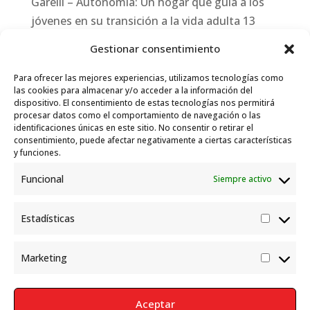
Garelli – Autonomía: Un hogar que guía a los
jóvenes en su transición a la vida adulta
13
julio, 2026
Gestionar consentimiento
Travesías
10 julio, 2026
Para ofrecer las mejores experiencias, utilizamos tecnologías como
Garelli-Refugio: Acciones de empleo en el
las cookies para almacenar y/o acceder a la información del
dispositivo. El consentimiento de estas tecnologías nos permitirá
marco del Sistema de Acogida de Protección
procesar datos como el comportamiento de navegación o las
Internacional
10 julio, 2026
identificaciones únicas en este sitio. No consentir o retirar el
consentimiento, puede afectar negativamente a ciertas características
y funciones.
Funcional
Siempre activo
Estadísticas
Estadís
Marketing
Market
Aceptar