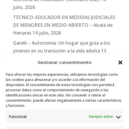
julio, 2026
TÉCNICO-EDUCADOR EN MEDIDAS JUDICIALES
DE MENORES EN MEDIO ABIERTO – Alcalá de
Henares
14 julio, 2026
Garelli – Autonomía: Un hogar que guía a los
jóvenes en su transición a la vida adulta
13
julio, 2026
Gestionar consentimiento
Travesías
10 julio, 2026
Para ofrecer las mejores experiencias, utilizamos tecnologías como
Garelli-Refugio: Acciones de empleo en el
las cookies para almacenar y/o acceder a la información del
dispositivo. El consentimiento de estas tecnologías nos permitirá
marco del Sistema de Acogida de Protección
procesar datos como el comportamiento de navegación o las
Internacional
10 julio, 2026
identificaciones únicas en este sitio. No consentir o retirar el
consentimiento, puede afectar negativamente a ciertas características
y funciones.
Funcional
Siempre activo