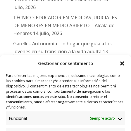
julio, 2026
TÉCNICO-EDUCADOR EN MEDIDAS JUDICIALES
DE MENORES EN MEDIO ABIERTO – Alcalá de
Henares
14 julio, 2026
Garelli – Autonomía: Un hogar que guía a los
jóvenes en su transición a la vida adulta
13
julio, 2026
Gestionar consentimiento
Travesías
10 julio, 2026
Para ofrecer las mejores experiencias, utilizamos tecnologías como
Garelli-Refugio: Acciones de empleo en el
las cookies para almacenar y/o acceder a la información del
dispositivo. El consentimiento de estas tecnologías nos permitirá
marco del Sistema de Acogida de Protección
procesar datos como el comportamiento de navegación o las
Internacional
10 julio, 2026
identificaciones únicas en este sitio. No consentir o retirar el
consentimiento, puede afectar negativamente a ciertas características
y funciones.
Funcional
Siempre activo