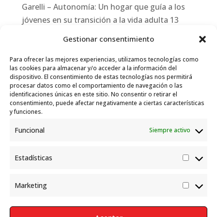
Garelli – Autonomía: Un hogar que guía a los
jóvenes en su transición a la vida adulta
13
julio, 2026
Gestionar consentimiento
Travesías
10 julio, 2026
Para ofrecer las mejores experiencias, utilizamos tecnologías como
Garelli-Refugio: Acciones de empleo en el
las cookies para almacenar y/o acceder a la información del
dispositivo. El consentimiento de estas tecnologías nos permitirá
marco del Sistema de Acogida de Protección
procesar datos como el comportamiento de navegación o las
Internacional
10 julio, 2026
identificaciones únicas en este sitio. No consentir o retirar el
consentimiento, puede afectar negativamente a ciertas características
y funciones.
Funcional
Siempre activo
Estadísticas
Estadís
Marketing
Market