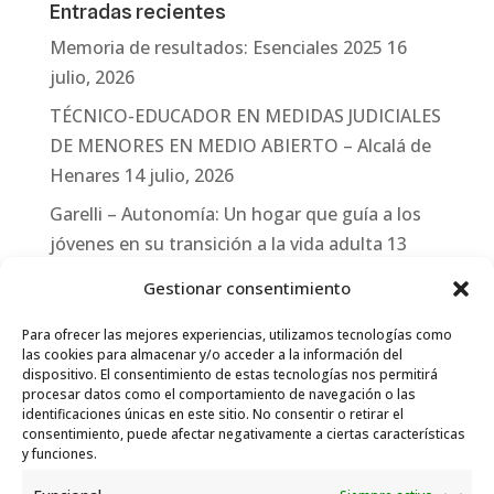
Entradas recientes
Memoria de resultados: Esenciales 2025
16
julio, 2026
TÉCNICO-EDUCADOR EN MEDIDAS JUDICIALES
DE MENORES EN MEDIO ABIERTO – Alcalá de
Henares
14 julio, 2026
Garelli – Autonomía: Un hogar que guía a los
jóvenes en su transición a la vida adulta
13
julio, 2026
Gestionar consentimiento
Travesías
10 julio, 2026
Para ofrecer las mejores experiencias, utilizamos tecnologías como
Garelli-Refugio: Acciones de empleo en el
las cookies para almacenar y/o acceder a la información del
dispositivo. El consentimiento de estas tecnologías nos permitirá
marco del Sistema de Acogida de Protección
procesar datos como el comportamiento de navegación o las
Internacional
10 julio, 2026
identificaciones únicas en este sitio. No consentir o retirar el
consentimiento, puede afectar negativamente a ciertas características
y funciones.