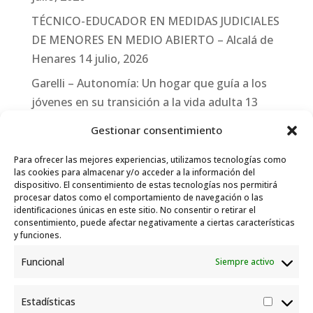
TÉCNICO-EDUCADOR EN MEDIDAS JUDICIALES
DE MENORES EN MEDIO ABIERTO – Alcalá de
Henares
14 julio, 2026
Garelli – Autonomía: Un hogar que guía a los
jóvenes en su transición a la vida adulta
13
julio, 2026
Gestionar consentimiento
Travesías
10 julio, 2026
Para ofrecer las mejores experiencias, utilizamos tecnologías como
Garelli-Refugio: Acciones de empleo en el
las cookies para almacenar y/o acceder a la información del
dispositivo. El consentimiento de estas tecnologías nos permitirá
marco del Sistema de Acogida de Protección
procesar datos como el comportamiento de navegación o las
Internacional
10 julio, 2026
identificaciones únicas en este sitio. No consentir o retirar el
consentimiento, puede afectar negativamente a ciertas características
y funciones.
Funcional
Siempre activo
Estadísticas
Estadís