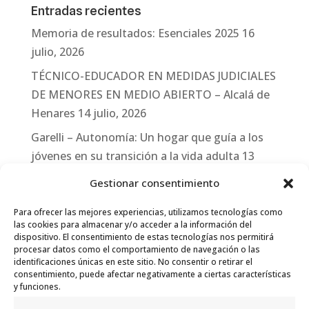
Entradas recientes
Memoria de resultados: Esenciales 2025
16
julio, 2026
TÉCNICO-EDUCADOR EN MEDIDAS JUDICIALES
DE MENORES EN MEDIO ABIERTO – Alcalá de
Henares
14 julio, 2026
Garelli – Autonomía: Un hogar que guía a los
jóvenes en su transición a la vida adulta
13
julio, 2026
Gestionar consentimiento
Travesías
10 julio, 2026
Para ofrecer las mejores experiencias, utilizamos tecnologías como
Garelli-Refugio: Acciones de empleo en el
las cookies para almacenar y/o acceder a la información del
dispositivo. El consentimiento de estas tecnologías nos permitirá
marco del Sistema de Acogida de Protección
procesar datos como el comportamiento de navegación o las
Internacional
10 julio, 2026
identificaciones únicas en este sitio. No consentir o retirar el
consentimiento, puede afectar negativamente a ciertas características
y funciones.