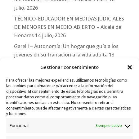
julio, 2026
TÉCNICO-EDUCADOR EN MEDIDAS JUDICIALES
DE MENORES EN MEDIO ABIERTO – Alcalá de
Henares
14 julio, 2026
Garelli – Autonomía: Un hogar que guía a los
jóvenes en su transición a la vida adulta
13
julio, 2026
Gestionar consentimiento
Travesías
10 julio, 2026
Para ofrecer las mejores experiencias, utilizamos tecnologías como
Garelli-Refugio: Acciones de empleo en el
las cookies para almacenar y/o acceder a la información del
dispositivo. El consentimiento de estas tecnologías nos permitirá
marco del Sistema de Acogida de Protección
procesar datos como el comportamiento de navegación o las
Internacional
10 julio, 2026
identificaciones únicas en este sitio. No consentir o retirar el
consentimiento, puede afectar negativamente a ciertas características
y funciones.
Funcional
Siempre activo