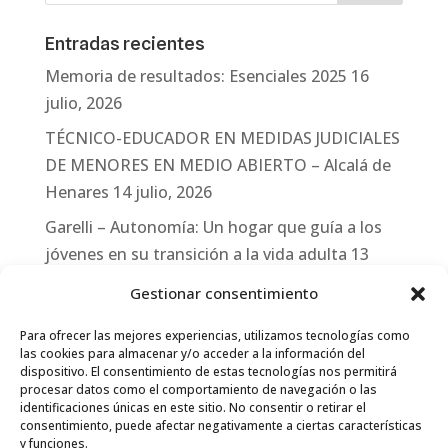
Entradas recientes
Memoria de resultados: Esenciales 2025
16
julio, 2026
TÉCNICO-EDUCADOR EN MEDIDAS JUDICIALES
DE MENORES EN MEDIO ABIERTO – Alcalá de
Henares
14 julio, 2026
Garelli – Autonomía: Un hogar que guía a los
jóvenes en su transición a la vida adulta
13
julio, 2026
Gestionar consentimiento
Travesías
10 julio, 2026
Para ofrecer las mejores experiencias, utilizamos tecnologías como
Garelli-Refugio: Acciones de empleo en el
las cookies para almacenar y/o acceder a la información del
dispositivo. El consentimiento de estas tecnologías nos permitirá
marco del Sistema de Acogida de Protección
procesar datos como el comportamiento de navegación o las
Internacional
10 julio, 2026
identificaciones únicas en este sitio. No consentir o retirar el
consentimiento, puede afectar negativamente a ciertas características
y funciones.