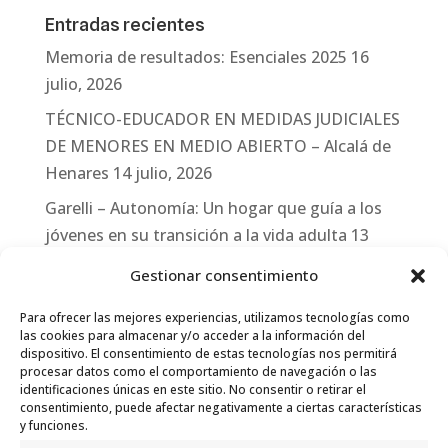
Entradas recientes
Memoria de resultados: Esenciales 2025
16
julio, 2026
TÉCNICO-EDUCADOR EN MEDIDAS JUDICIALES
DE MENORES EN MEDIO ABIERTO – Alcalá de
Henares
14 julio, 2026
Garelli – Autonomía: Un hogar que guía a los
jóvenes en su transición a la vida adulta
13
julio, 2026
Gestionar consentimiento
Travesías
10 julio, 2026
Para ofrecer las mejores experiencias, utilizamos tecnologías como
Garelli-Refugio: Acciones de empleo en el
las cookies para almacenar y/o acceder a la información del
dispositivo. El consentimiento de estas tecnologías nos permitirá
marco del Sistema de Acogida de Protección
procesar datos como el comportamiento de navegación o las
Internacional
10 julio, 2026
identificaciones únicas en este sitio. No consentir o retirar el
consentimiento, puede afectar negativamente a ciertas características
y funciones.