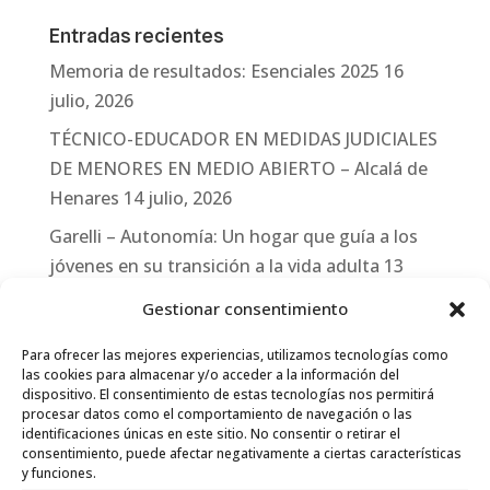
Entradas recientes
Memoria de resultados: Esenciales 2025
16
julio, 2026
TÉCNICO-EDUCADOR EN MEDIDAS JUDICIALES
DE MENORES EN MEDIO ABIERTO – Alcalá de
Henares
14 julio, 2026
Garelli – Autonomía: Un hogar que guía a los
jóvenes en su transición a la vida adulta
13
julio, 2026
Gestionar consentimiento
Travesías
10 julio, 2026
Para ofrecer las mejores experiencias, utilizamos tecnologías como
Garelli-Refugio: Acciones de empleo en el
las cookies para almacenar y/o acceder a la información del
dispositivo. El consentimiento de estas tecnologías nos permitirá
marco del Sistema de Acogida de Protección
procesar datos como el comportamiento de navegación o las
Internacional
10 julio, 2026
identificaciones únicas en este sitio. No consentir o retirar el
consentimiento, puede afectar negativamente a ciertas características
y funciones.