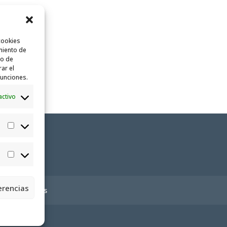
cookies
miento de
to de
rar el
funciones.
activo
Estadísticas
Marketing
erencias
ica de cookies