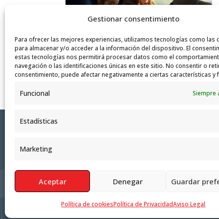
Gestionar consentimiento
Para ofrecer las mejores experiencias, utilizamos tecnologías como las 
para almacenar y/o acceder a la información del dispositivo. El consenti
estas tecnologías nos permitirá procesar datos como el comportamien
navegación o las identificaciones únicas en este sitio. No consentir o reti
consentimiento, puede afectar negativamente a ciertas características y 
Funcional
Siempre 
Estadísticas
Marketing
Aceptar
Denegar
Guardar pref
Política de Privacidad
Aviso Legal
Polít
Política de cookies
Política de Privacidad
Aviso Legal