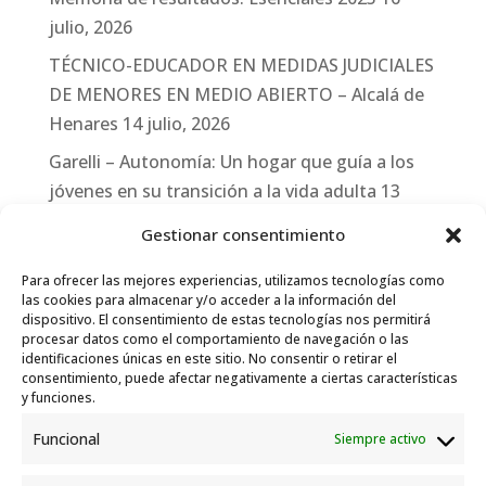
julio, 2026
TÉCNICO-EDUCADOR EN MEDIDAS JUDICIALES
DE MENORES EN MEDIO ABIERTO – Alcalá de
Henares
14 julio, 2026
Garelli – Autonomía: Un hogar que guía a los
jóvenes en su transición a la vida adulta
13
julio, 2026
Gestionar consentimiento
Travesías
10 julio, 2026
Para ofrecer las mejores experiencias, utilizamos tecnologías como
Garelli-Refugio: Acciones de empleo en el
las cookies para almacenar y/o acceder a la información del
dispositivo. El consentimiento de estas tecnologías nos permitirá
marco del Sistema de Acogida de Protección
procesar datos como el comportamiento de navegación o las
Internacional
10 julio, 2026
identificaciones únicas en este sitio. No consentir o retirar el
consentimiento, puede afectar negativamente a ciertas características
y funciones.
Funcional
Siempre activo