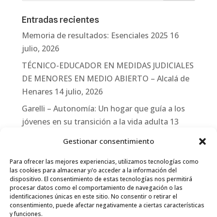
Entradas recientes
Memoria de resultados: Esenciales 2025
16
julio, 2026
TÉCNICO-EDUCADOR EN MEDIDAS JUDICIALES
DE MENORES EN MEDIO ABIERTO – Alcalá de
Henares
14 julio, 2026
Garelli – Autonomía: Un hogar que guía a los
jóvenes en su transición a la vida adulta
13
julio, 2026
Gestionar consentimiento
Travesías
10 julio, 2026
Para ofrecer las mejores experiencias, utilizamos tecnologías como
Garelli-Refugio: Acciones de empleo en el
las cookies para almacenar y/o acceder a la información del
dispositivo. El consentimiento de estas tecnologías nos permitirá
marco del Sistema de Acogida de Protección
procesar datos como el comportamiento de navegación o las
Internacional
10 julio, 2026
identificaciones únicas en este sitio. No consentir o retirar el
consentimiento, puede afectar negativamente a ciertas características
y funciones.