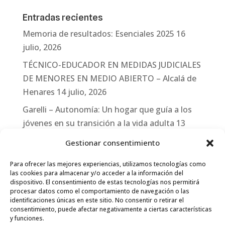
Entradas recientes
Memoria de resultados: Esenciales 2025
16
julio, 2026
TÉCNICO-EDUCADOR EN MEDIDAS JUDICIALES
DE MENORES EN MEDIO ABIERTO – Alcalá de
Henares
14 julio, 2026
Garelli – Autonomía: Un hogar que guía a los
jóvenes en su transición a la vida adulta
13
julio, 2026
Gestionar consentimiento
Travesías
10 julio, 2026
Para ofrecer las mejores experiencias, utilizamos tecnologías como
Garelli-Refugio: Acciones de empleo en el
las cookies para almacenar y/o acceder a la información del
dispositivo. El consentimiento de estas tecnologías nos permitirá
marco del Sistema de Acogida de Protección
procesar datos como el comportamiento de navegación o las
Internacional
10 julio, 2026
identificaciones únicas en este sitio. No consentir o retirar el
consentimiento, puede afectar negativamente a ciertas características
y funciones.