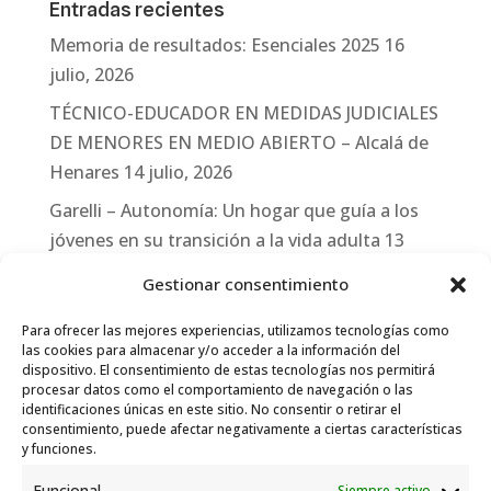
Entradas recientes
Memoria de resultados: Esenciales 2025
16
julio, 2026
TÉCNICO-EDUCADOR EN MEDIDAS JUDICIALES
DE MENORES EN MEDIO ABIERTO – Alcalá de
Henares
14 julio, 2026
Garelli – Autonomía: Un hogar que guía a los
jóvenes en su transición a la vida adulta
13
julio, 2026
Gestionar consentimiento
Travesías
10 julio, 2026
Para ofrecer las mejores experiencias, utilizamos tecnologías como
Garelli-Refugio: Acciones de empleo en el
las cookies para almacenar y/o acceder a la información del
dispositivo. El consentimiento de estas tecnologías nos permitirá
marco del Sistema de Acogida de Protección
procesar datos como el comportamiento de navegación o las
Internacional
10 julio, 2026
identificaciones únicas en este sitio. No consentir o retirar el
consentimiento, puede afectar negativamente a ciertas características
y funciones.
Funcional
Siempre activo