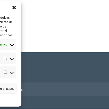
cookies
miento de
to de
rar el
funciones.
activo
Estadísticas
Marketing
erencias
ica de cookies