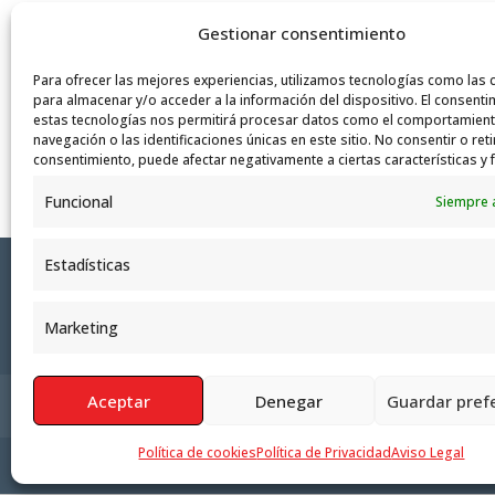
¡Feliz año 2020!
Gestionar consentimiento
por
pinardi
|
Dic 27, 2019
|
NOTICIAS
Para ofrecer las mejores experiencias, utilizamos tecnologías como las 
para almacenar y/o acceder a la información del dispositivo. El consenti
estas tecnologías nos permitirá procesar datos como el comportamien
navegación o las identificaciones únicas en este sitio. No consentir o reti
consentimiento, puede afectar negativamente a ciertas características y 
Funcional
Siempre 
Estadísticas
Marketing
Aceptar
Denegar
Guardar pref
Política de Privacidad
Aviso Legal
Polít
Política de cookies
Política de Privacidad
Aviso Legal