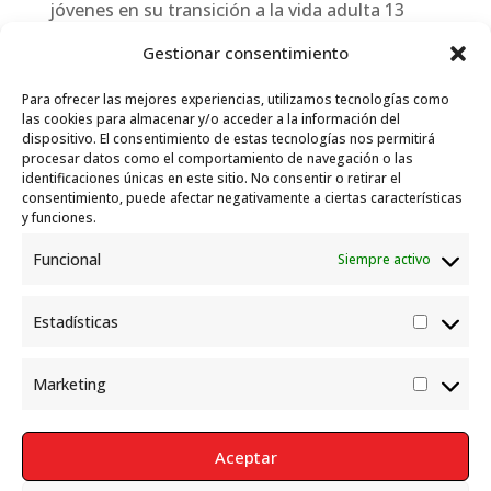
jóvenes en su transición a la vida adulta
13
julio, 2026
Gestionar consentimiento
Travesías
10 julio, 2026
Para ofrecer las mejores experiencias, utilizamos tecnologías como
Garelli-Refugio: Acciones de empleo en el
las cookies para almacenar y/o acceder a la información del
dispositivo. El consentimiento de estas tecnologías nos permitirá
marco del Sistema de Acogida de Protección
procesar datos como el comportamiento de navegación o las
Internacional
10 julio, 2026
identificaciones únicas en este sitio. No consentir o retirar el
consentimiento, puede afectar negativamente a ciertas características
y funciones.
Funcional
Siempre activo
Estadísticas
Estadís
Marketing
Market
Aceptar